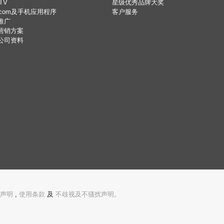
旺角 联合广场
元朗 阜财街34
屯门 屯门栢丽广场