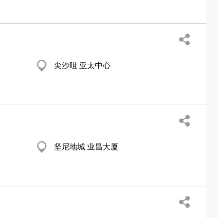
尖沙咀 亚太中心
坚尼地城 业昌大厦