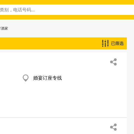
鮮酒家
已筛选
婚宴订座专线