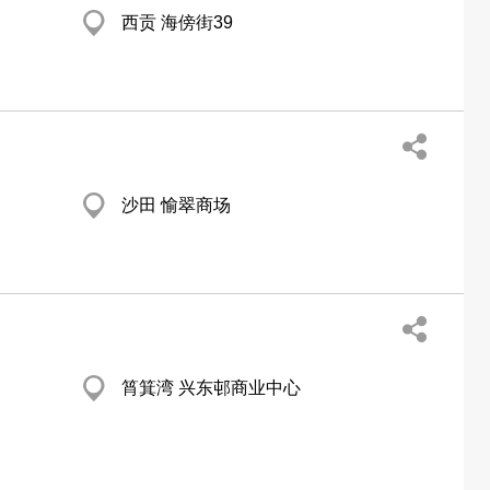
西贡 海傍街39
沙田 愉翠商场
筲箕湾 兴东邨商业中心