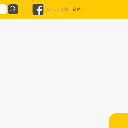
ENG
|
繁體
|
简体