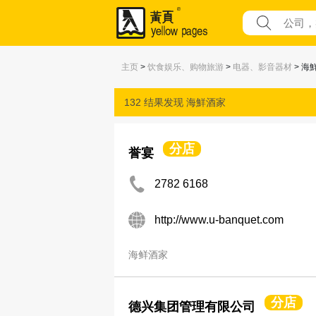
主页
>
饮食娱乐、购物旅游
>
电器、影音器材
> 海
132 结果发现
海鮮酒家
分店
誉宴
2782 6168
http://www.u-banquet.com
海鲜酒家
分店
德兴集团管理有限公司