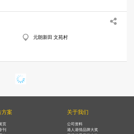
元朗新田 文苑村
牛池湾 彩虹花园