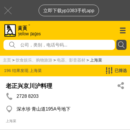
立即下载yp1083手机app
主页
>
饮食娱乐、购物旅游
>
电器、影音器材
> 上海菜
196 结果发现
上海菜
已筛选
老正兴京川沪料理
2728 8203
深水埗 青山道195A号地下
上海菜