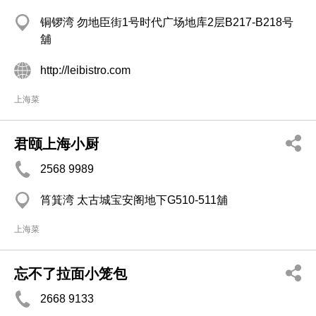
铜锣湾 勿地臣街1号时代广场地库2层B217-B218号
舖
http://leibistro.com
上海菜
君颐上海小厨
2568 9989
筲箕湾 太古城宝安阁地下G510-511舖
上海菜
忘不了拉面小笼包
2668 9133