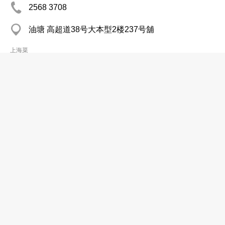
2568 3708
油塘 高超道38号大本型2楼237号舖
上海菜
周庄灶房
2348 1008
尖沙咀 广东道82号流尚店10楼
上海菜
夜上海
分店
2918 9833
金钟 太古广场一座