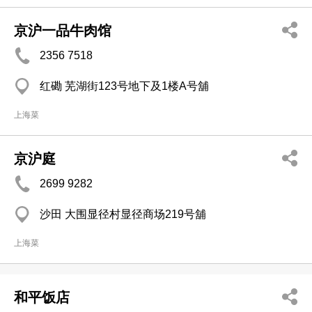
京沪一品牛肉馆
2356 7518
红磡 芜湖街123号地下及1楼A号舖
上海菜
京沪庭
2699 9282
沙田 大围显径村显径商场219号舖
上海菜
和平饭店