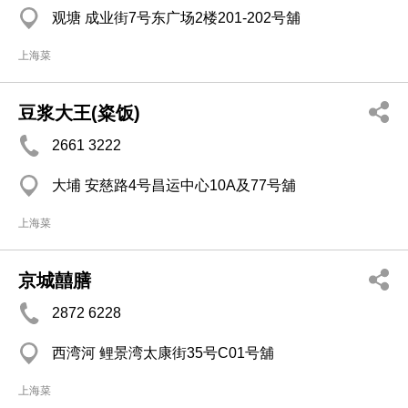
观塘 成业街7号东广场2楼201-202号舖
上海菜
豆浆大王(粢饭)
2661 3222
大埔 安慈路4号昌运中心10A及77号舖
上海菜
京城囍膳
2872 6228
西湾河 鲤景湾太康街35号C01号舖
上海菜