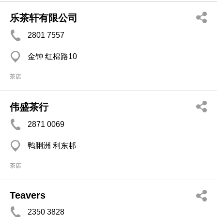
乐茶轩有限公司
2801 7557
金钟 红棉路10
茶店
伟盛茶行
2871 0069
鸭脷洲 利东邨
茶店
Teavers
2350 3828