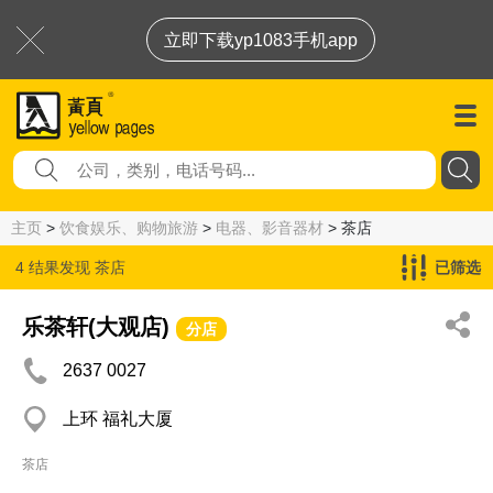
立即下载yp1083手机app
主页
>
饮食娱乐、购物旅游
>
电器、影音器材
> 茶店
4 结果发现
茶店
已筛选
乐茶轩(大观店)
分店
2637 0027
上环 福礼大厦
茶店