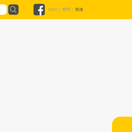
ENG
|
繁體
|
简体