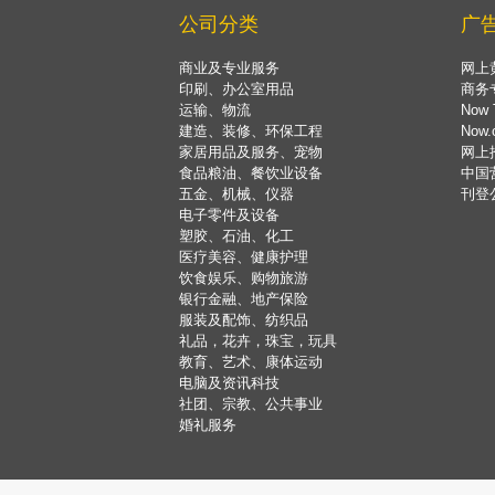
公司分类
广
商业及专业服务
网上
印刷、办公室用品
商务
运输、物流
Now 
建造、装修、环保工程
Now
家居用品及服务、宠物
网上
食品粮油、餐饮业设备
中国
五金、机械、仪器
刊登
电子零件及设备
塑胶、石油、化工
医疗美容、健康护理
饮食娱乐、购物旅游
银行金融、地产保险
服装及配饰、纺织品
礼品，花卉，珠宝，玩具
教育、艺术、康体运动
电脑及资讯科技
社团、宗教、公共事业
婚礼服务