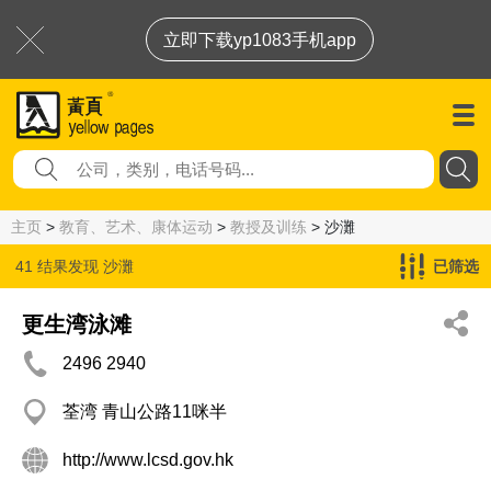
立即下载yp1083手机app
主页
>
教育、艺术、康体运动
>
教授及训练
> 沙灘
41 结果发现
沙灘
已筛选
更生湾泳滩
2496 2940
荃湾 青山公路11咪半
http://www.lcsd.gov.hk