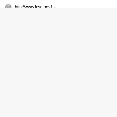
http://www.lcsd.gov.hk
沙滩
舂坎角泳滩
2813 0454
舂磡角 舂坎角道
http://www.lcsd.gov.hk
沙滩
塘福泳滩
2980 2730
南丫岛 屿南路