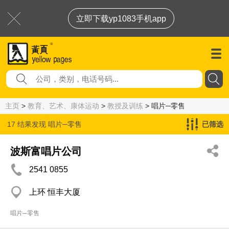
立即下载yp1083手机app
主页
>
教育、艺术、康体运动
>
教授及训练
> 唱片─零售
17 结果发现
唱片─零售
已筛选
波斯富唱片公司
2541 0855
上环 恒丰大厦
唱片─零售