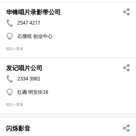
华锋唱片录影带公司
2547 4277
石塘咀 创业中心
唱片─零售
发记唱片公司
2334 3981
红磡 明安街16
唱片─零售
闪烁影音