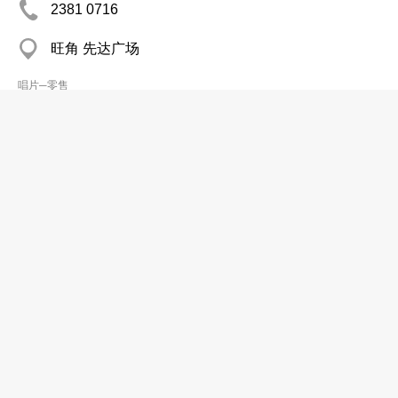
2381 0716
旺角 先达广场
唱片─零售
Modern Audio (Internatl) Ltd
2359 4209
Kentucky Ind Bldg, Kwai Chung
唱片─零售
Used-Records Mkt
3113 6684
Beverley Coml Centre, Tsim Sha Tsui