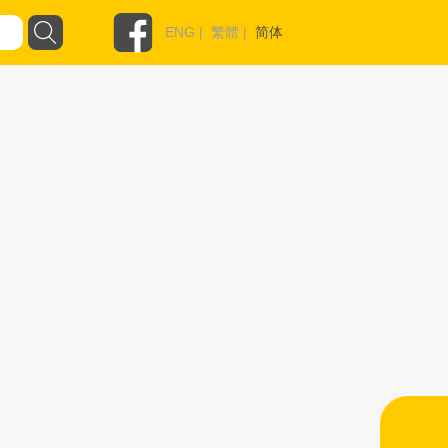
ENG
|
繁體
|
简体