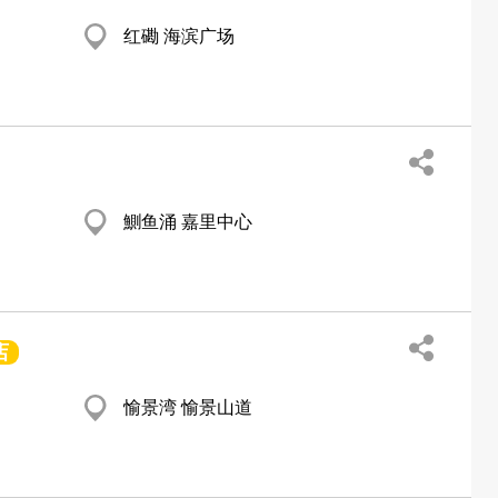
红磡 海滨广场
鰂鱼涌 嘉里中心
店
愉景湾 愉景山道