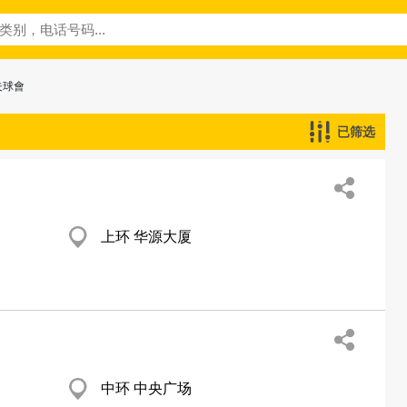
夫球會
已筛选
上环 华源大厦
中环 中央广场