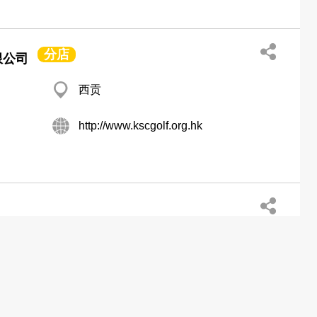
分店
限公司
西贡
http://www.kscgolf.org.hk
长沙湾 广隆泰大厦