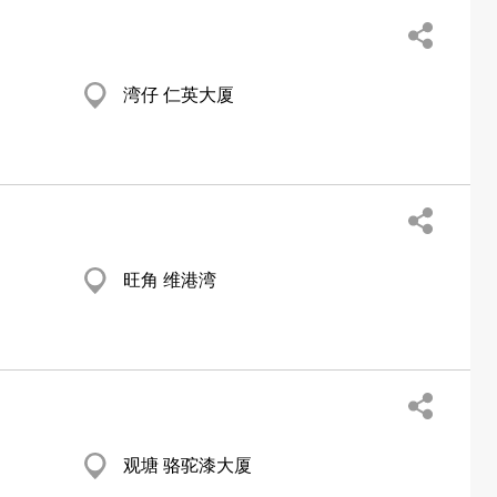
湾仔 仁英大厦
旺角 维港湾
观塘 骆驼漆大厦