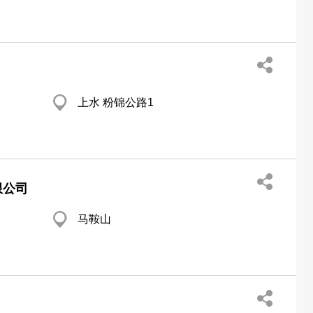
上水 粉锦公路1
限公司
马鞍山