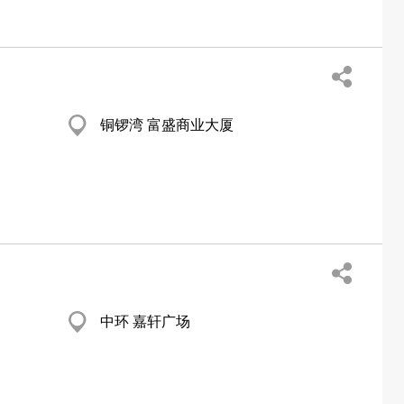
铜锣湾 富盛商业大厦
中环 嘉轩广场