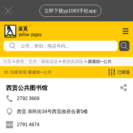
立即下载yp1083手机app
主页
>
教育、艺术、康体运动
>
教授及训练
> 圖書館─公共
81 结果发现
圖書館─公共
已筛选
西贡公共图书馆
2792 3669
西贡 亲民街34号西贡政府合署5楼
2791 4674