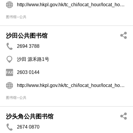
http://www.hkpl.gov.hk/tc_chi/locat_hour/locat_hour_ll/locat_hour_ll_ntr/library_58.html
图书馆─公共
沙田公共图书馆
2694 3788
沙田 源禾路1号
2603 0144
http://www.hkpl.gov.hk/tc_chi/locat_hour/locat_hour_ll/locat_hour_ll_ntr/library_50.html
图书馆─公共
沙头角公共图书馆
2674 0870