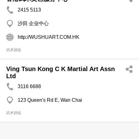
2415 5113
沙田 企业中心
http://WUSHUART.COM.HK
武术训练
Ving Tsun Kong C K Martial Art Assn
Ltd
3116 6688
123 Queen's Rd E, Wan Chai
武术训练