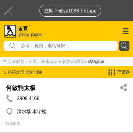
立即下载yp1083手机app
主页
>
教育、艺术、康体运动
>
教授及训练
> 武術訓練
5 结果发现
武術訓練
已筛选
何敏驹太极
2809 4168
深水埗 丰宁楼
武术训练