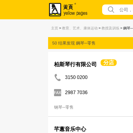
主页
>
教育、艺术、康体运动
>
教授及训练
> 鋼琴
50 结果发现
鋼琴─零售
分店
柏斯琴行有限公司
3150 0200
2987 7036
钢琴─零售
芊蕙音乐中心