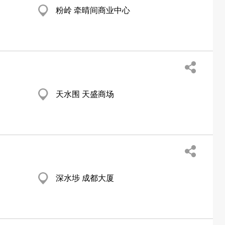
粉岭 牵晴间商业中心
天水围 天盛商场
深水埗 成都大厦