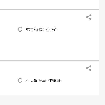
屯门 恒威工业中心
牛头角 乐华北邨商场