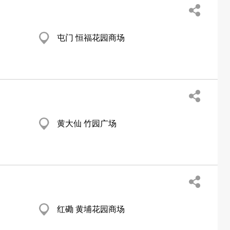
屯门 恒福花园商场
黄大仙 竹园广场
红磡 黄埔花园商场