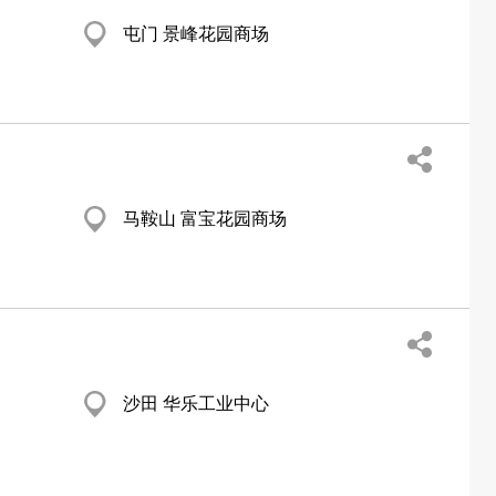
屯门 景峰花园商场
马鞍山 富宝花园商场
沙田 华乐工业中心