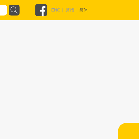
ENG
|
繁體
|
简体