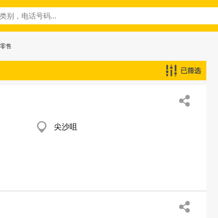
─零售
已筛选
尖沙咀