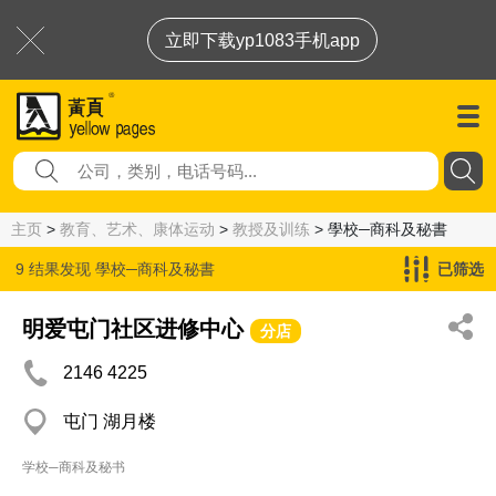
立即下载yp1083手机app
主页
>
教育、艺术、康体运动
>
教授及训练
> 學校─商科及秘書
9 结果发现
學校─商科及秘書
已筛选
明爱屯门社区进修中心
分店
2146 4225
屯门 湖月楼
学校─商科及秘书