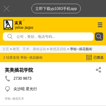
立即下载yp1083手机app
主页
>
教育、艺术、康体运动
>
教授及训练
> 學校─插花藝術
2 结果发现
學校─插花藝術
已筛选
英美插花学院
2730 9873
尖沙咀 星光行
学校─插花艺术