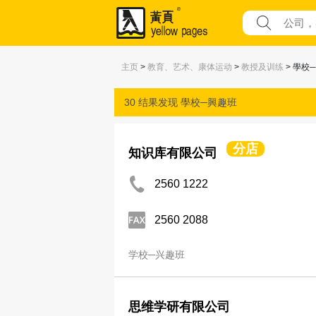
主页
>
教育、艺术、康体运动
>
教授及训练
> 學校
30 结果发现
學校─興趣班
分店
知识库有限公司
2560 1222
2560 2088
学校─兴趣班
思维学研有限公司