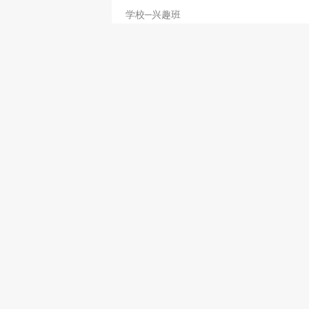
学校─兴趣班
Global Parent Child Resource 
2808 2572
2972 0099
学校─兴趣班
I Can Code
3619 0639
http://www.icancode.hk