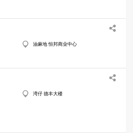
油麻地 恒邦商业中心
湾仔 德丰大楼