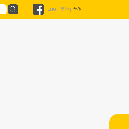
ENG
|
繁體
|
简体