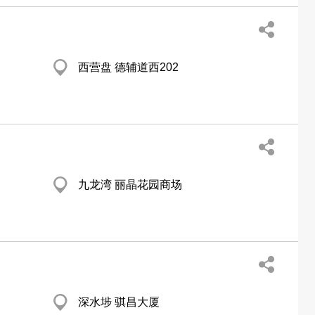
西营盘 德辅道西202
九龙湾 丽晶花园商场
深水埗 骐昌大厦