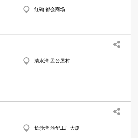
红磡 都会商场
清水湾 孟公屋村
长沙湾 滙华工厂大厦