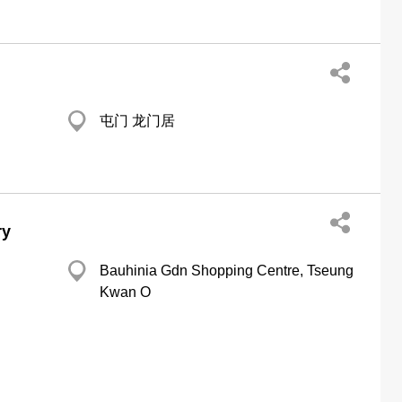
屯门 龙门居
ry
Bauhinia Gdn Shopping Centre, Tseung
Kwan O