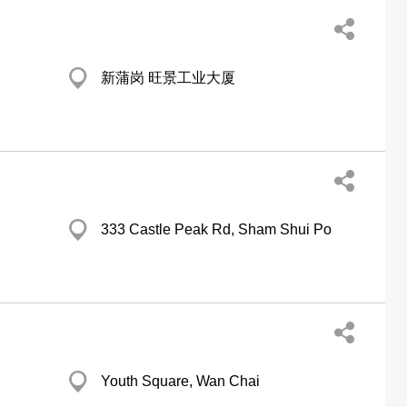
新蒲岗 旺景工业大厦
333 Castle Peak Rd, Sham Shui Po
Youth Square, Wan Chai