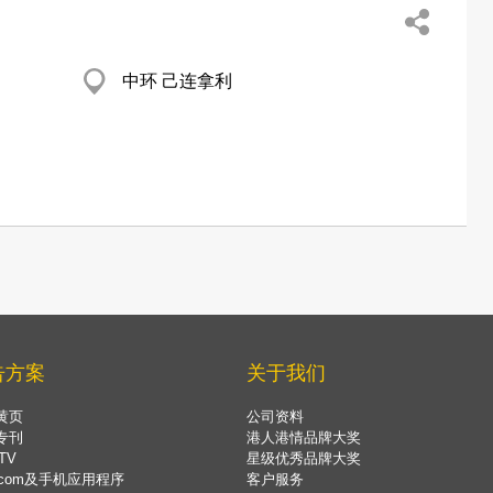
中环 己连拿利
告方案
关于我们
黄页
公司资料
专刊
港人港情品牌大奖
TV
星级优秀品牌大奖
.com及手机应用程序
客户服务