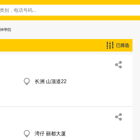
─神學院
已筛选
长洲 山顶道22
湾仔 丽都大厦