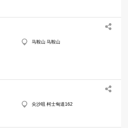
马鞍山 马鞍山
尖沙咀 柯士甸道162