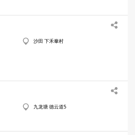
沙田 下禾輋村
九龙塘 德云道5