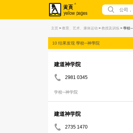
主页
>
教育、艺术、康体运动
>
教授及训练
> 學校
10 结果发现
學校─神學院
建道神学院
2981 0345
学校─神学院
建道神学院
2735 1470