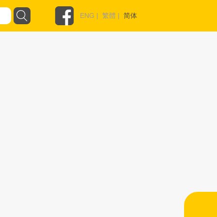
ENG
|
繁體
|
简体