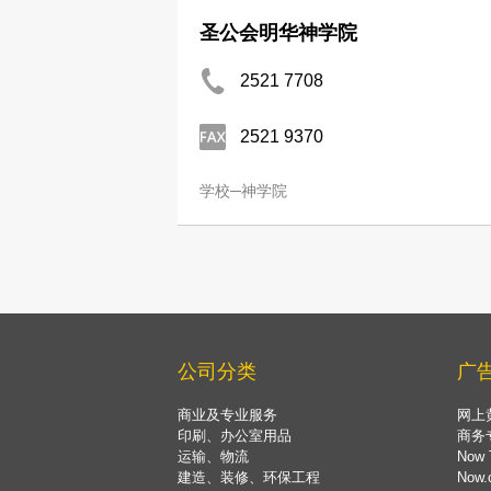
圣公会明华神学院
2521 7708
2521 9370
学校─神学院
公司分类
广
商业及专业服务
网上
印刷、办公室用品
商务
运输、物流
Now 
建造、装修、环保工程
Now