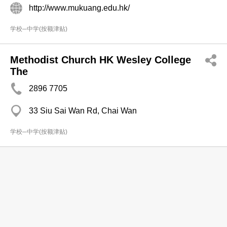
http://www.mukuang.edu.hk/
学校─中学(按额津贴)
Methodist Church HK Wesley College
The
2896 7705
33 Siu Sai Wan Rd, Chai Wan
学校─中学(按额津贴)