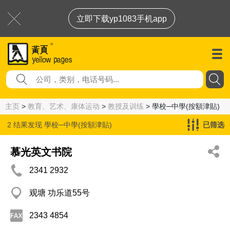
立即下载yp1083手机app
主页
>
教育、艺术、康体运动
>
教授及训练
> 學校─中學(按額津貼)
2 结果发现
學校─中學(按額津貼)
已筛选
慕光英文书院
2341 2932
观塘 功乐道55号
2343 4854