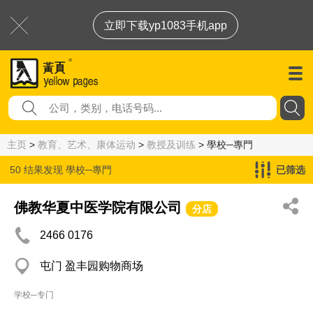
立即下载yp1083手机app
主页
>
教育、艺术、康体运动
>
教授及训练
> 學校─專門
50 结果发现
學校─專門
已筛选
佛教华夏中医学院有限公司
分店
2466 0176
屯门 盈丰园购物商场
学校─专门