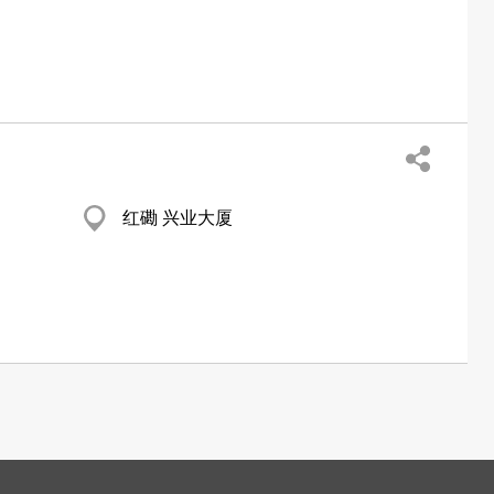
红磡 兴业大厦