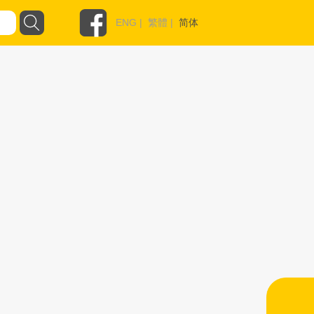
ENG
|
繁體
|
简体