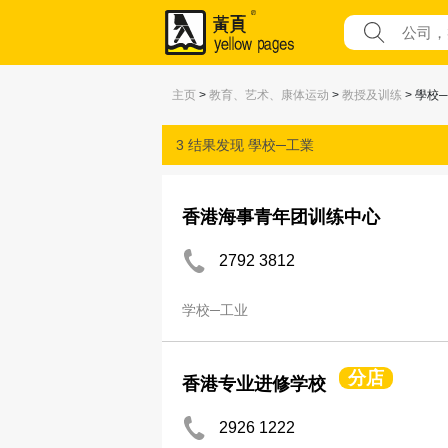
主页
>
教育、艺术、康体运动
>
教授及训练
> 學校
3 结果发现
學校─工業
香港海事青年团训练中心
2792 3812
学校─工业
分店
香港专业进修学校
2926 1222