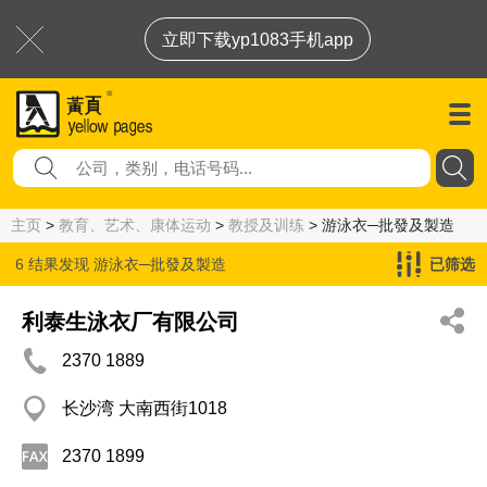
立即下载yp1083手机app
主页
>
教育、艺术、康体运动
>
教授及训练
> 游泳衣─批發及製造
6 结果发现
游泳衣─批發及製造
已筛选
利泰生泳衣厂有限公司
2370 1889
长沙湾 大南西街1018
2370 1899