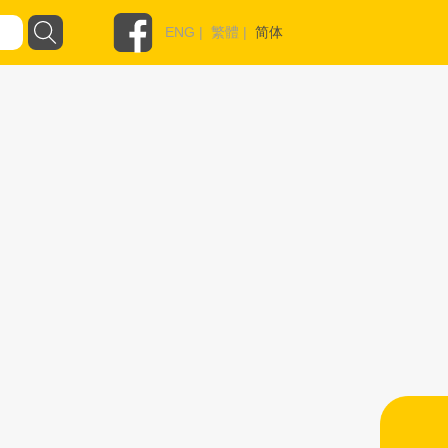
ENG
|
繁體
|
简体