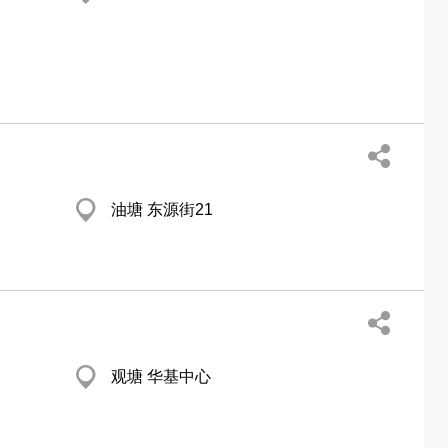
油塘 东源街21
观塘 华基中心