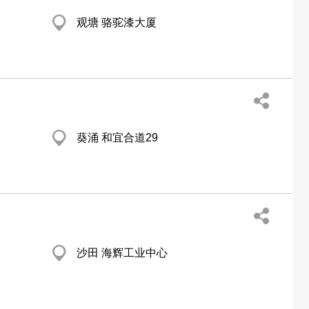
观塘 骆驼漆大厦
葵涌 和宜合道29
沙田 海辉工业中心