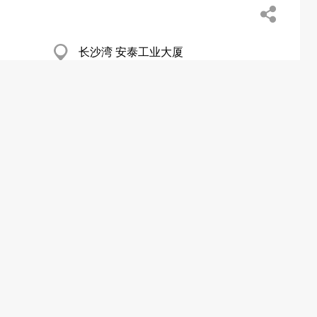
长沙湾 安泰工业大厦
新蒲岗 利森工厂大厦