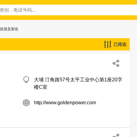
─批發及製造
已筛选
大埔 汀角路57号太平工业中心第1座20字
楼C室
http://www.goldenpower.com