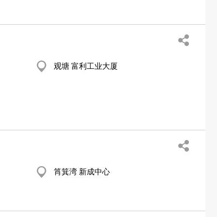
观塘 富利工业大厦
筲箕湾 新成中心