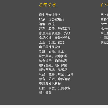
公司分类
广
商业及专业服务
网上
印刷、办公室用品
商务
运输、物流
Now 
建造、装修、环保工程
Now
家居用品及服务、宠物
网上
食品粮油、餐饮业设备
中国
五金、机械、仪器
刊登
电子零件及设备
塑胶、石油、化工
医疗美容、健康护理
饮食娱乐、购物旅游
银行金融、地产保险
服装及配饰、纺织品
礼品，花卉，珠宝，玩具
教育、艺术、康体运动
电脑及资讯科技
社团、宗教、公共事业
婚礼服务