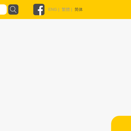
ENG
|
繁體
|
简体