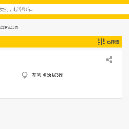
視器材及設備
已筛选
荃湾 名逸居3座