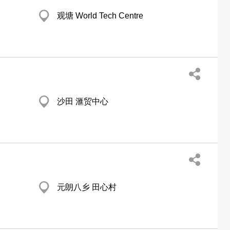
观塘 World Tech Centre
沙田 滙贸中心
元朗八乡 田心村