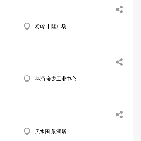
粉岭 丰隆广场
葵涌 金龙工业中心
天水围 景湖居