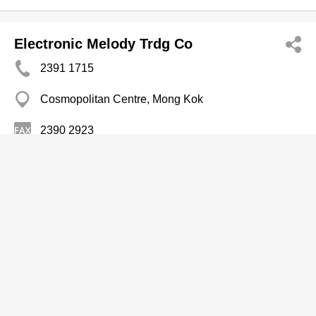
Electronic Melody Trdg Co
2391 1715
Cosmopolitan Centre, Mong Kok
2390 2923
电子器材及用品─批发及制造
Huada Elec Prods (HK) Ltd
2857 7363
Wui Tat Centre, Sheung Wan
2857 3730