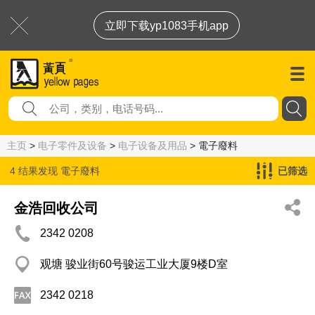
立即下载yp1083手机app
主页
>
电子零件及设备
>
电子设备及用品
> 電子廢料
4 结果发现
電子廢料
已筛选
金浩回收公司
2342 0208
观塘 骏业街60号骏运工业大厦9楼D室
2342 0218