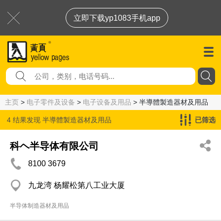
立即下载yp1083手机app
主页
>
电子零件及设备
>
电子设备及用品
> 半導體製造器材及用品
4 结果发现
半導體製造器材及用品
已筛选
科ヘ半导体有限公司
8100 3679
九龙湾 杨耀松第八工业大厦
半导体制造器材及用品