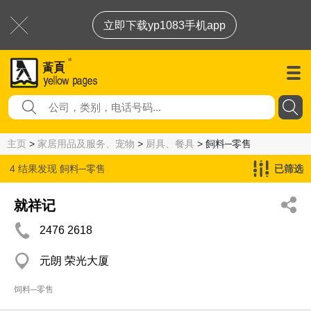
立即下载yp1083手机app
主页
>
家居用品及服务、宠物
>
厨具、餐具
> 飼料─零售
4 结果发现
飼料─零售
已筛选
就祥记
2476 2618
元朗 荣光大厦
饲料─零售