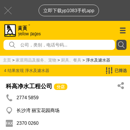
立即下载yp1083手机app
主页
>
家居用品及服务、宠物
>
厨具、餐具
> 淨水及濾水器
4 结果发现
淨水及濾水器
已筛选
科高净水工程公司
分店
2774 5859
长沙湾 丽宝花园商场
2370 0260