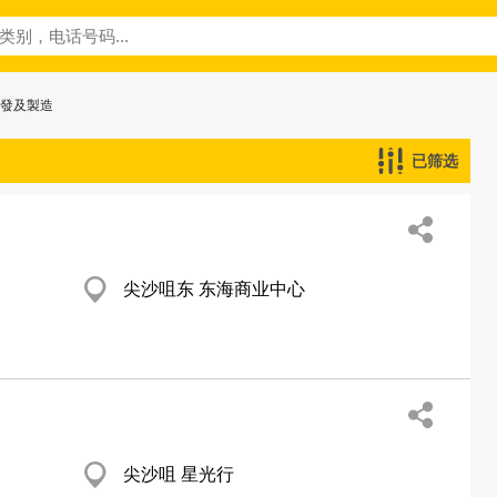
批發及製造
已筛选
尖沙咀东 东海商业中心
尖沙咀 星光行