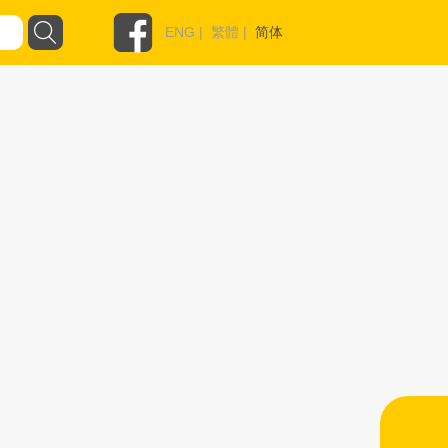
ENG
|
繁體
|
简体