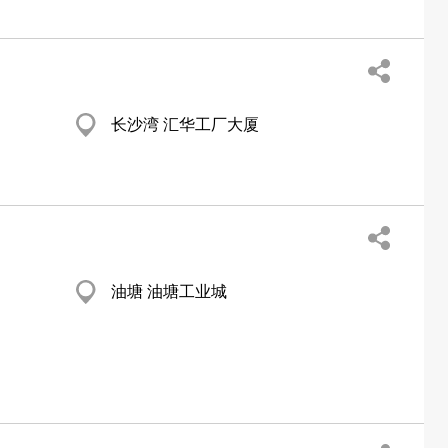
长沙湾 汇华工厂大厦
油塘 油塘工业城