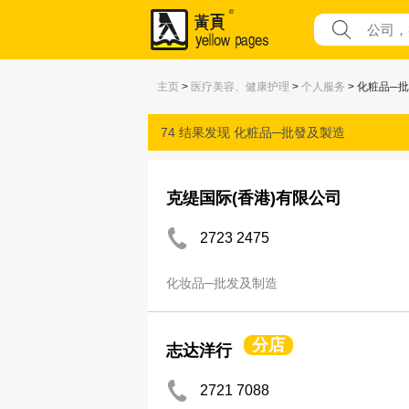
主页
>
医疗美容、健康护理
>
个人服务
> 化粧品─
74 结果发现
化粧品─批發及製造
克缇国际(香港)有限公司
2723 2475
化妆品─批发及制造
分店
志达洋行
2721 7088