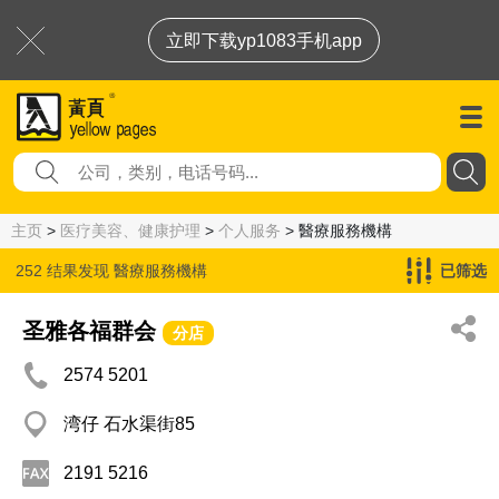
立即下载yp1083手机app
主页
>
医疗美容、健康护理
>
个人服务
> 醫療服務機構
252 结果发现
醫療服務機構
已筛选
圣雅各福群会
分店
2574 5201
湾仔 石水渠街85
2191 5216