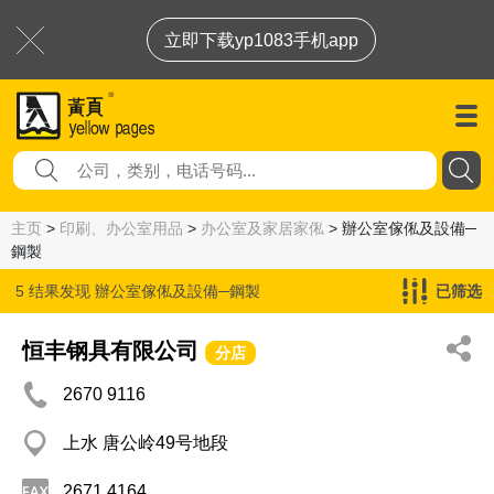
立即下载yp1083手机app
主页
>
印刷、办公室用品
>
办公室及家居家俬
> 辦公室傢俬及設備─
鋼製
5 结果发现
辦公室傢俬及設備─鋼製
已筛选
恒丰钢具有限公司
分店
2670 9116
上水 唐公岭49号地段
2671 4164