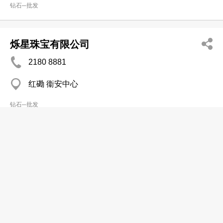
钻石─批发
烁星珠宝有限公司
2180 8881
红磡 衞安中心
钻石─批发
萧氏宝石有限公司
2522 2123
上环 华懋广场二期
钻石─批发