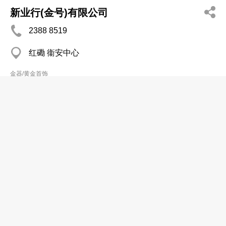
新业行(金号)有限公司
2388 8519
红磡 衞安中心
金器/黄金首饰
德生金饰
2670 3584
上水 慎忠楼
金器/黄金首饰
德生珠宝金行(旺角)有限公司
2416 4880