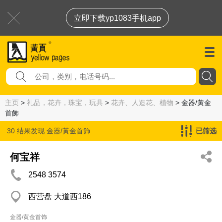
立即下载yp1083手机app
主页
>
礼品，花卉，珠宝，玩具
>
花卉、人造花、植物
> 金器/黃金
首飾
30 结果发现
金器/黃金首飾
已筛选
何宝祥
2548 3574
西营盘 大道西186
金器/黄金首饰