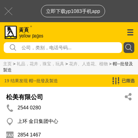
立即下载yp1083手机app
主页
>
礼品，花卉，珠宝，玩具
>
花卉、人造花、植物
> 帽─批發及
製造
19 结果发现
帽─批發及製造
已筛选
松美有限公司
2544 0280
上环 金日集团中心
2854 1467