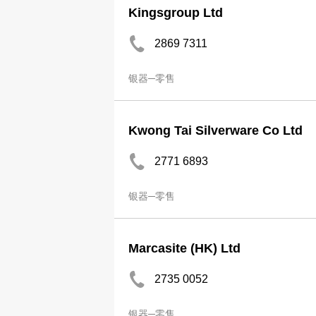
Kingsgroup Ltd
2869 7311
银器─零售
Kwong Tai Silverware Co Ltd
2771 6893
银器─零售
Marcasite (HK) Ltd
2735 0052
银器─零售