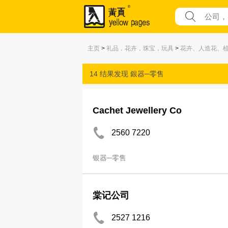
主页
>
礼品，花卉，珠宝，玩具
>
花卉、人造花、
14 结果发现
銀器─零售
Cachet Jewellery Co
2560 7220
银器─零售
棠记公司
2527 1216