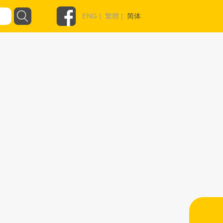
ENG
|
繁體
|
简体