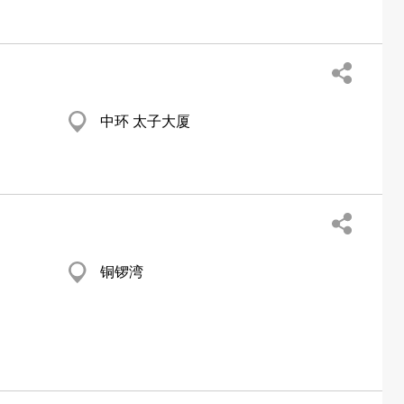
中环 太子大厦
铜锣湾