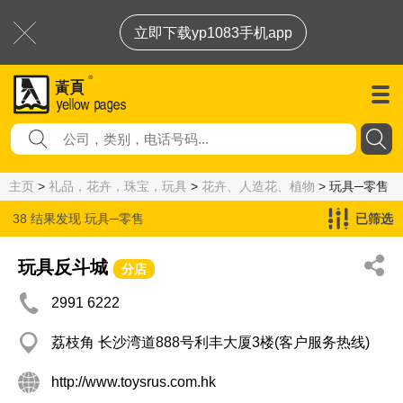
立即下载yp1083手机app
主页
>
礼品，花卉，珠宝，玩具
>
花卉、人造花、植物
> 玩具─零售
38 结果发现
玩具─零售
已筛选
玩具反斗城
分店
2991 6222
荔枝角 长沙湾道888号利丰大厦3楼(客户服务热线)
http://www.toysrus.com.hk