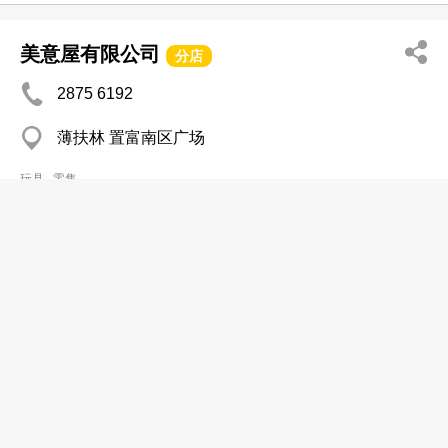
美意屋有限公司
分店
2875 6192
薄扶林 置富南区广场
玩具─零售
荃联电子玩具店
2413 1619
荃湾 荃丰中心购物商场
玩具─零售
康田模型玩具公司