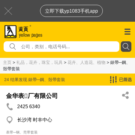
立即下载yp1083手机app
主页
>
礼品，花卉，珠宝，玩具
>
花卉、人造花、植物
> 錶帶─鋼、
殼帶套裝
24 结果发现
錶帶─鋼、殼帶套裝
已筛选
金华表厂有限公司
2425 6340
长沙湾 时丰中心
表带─钢、壳带套装