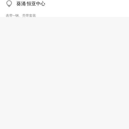
葵涌 恒亚中心
表带─钢、壳带套装
广达贸易公司
8100 5389
石塘咀 香港商业中心
表带─钢、壳带套装
欧铭科技有限公司
2341 7443
九龙湾 顺发工业大厦
表带─钢、壳带套装