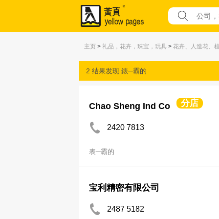
主页
>
礼品，花卉，珠宝，玩具
>
花卉、人造花、
2 结果发现
錶─霸的
分店
Chao Sheng Ind Co
2420 7813
表─霸的
宝利精密有限公司
2487 5182