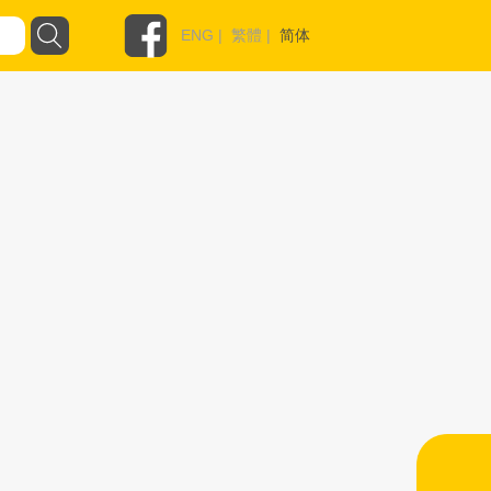
ENG
|
繁體
|
简体