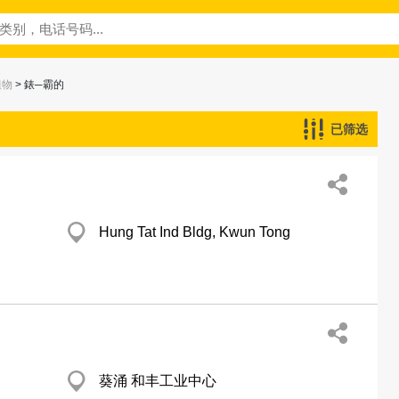
植物
> 錶─霸的
已筛选
Hung Tat Ind Bldg, Kwun Tong
葵涌 和丰工业中心