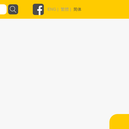
ENG
|
繁體
|
简体