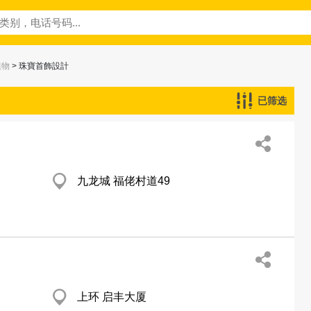
植物
> 珠寶首飾設計
已筛选
九龙城 福佬村道49
上环 启丰大厦