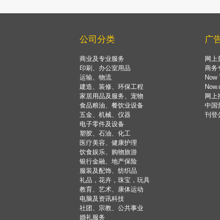
公司分类
广
商业及专业服务
网上
印刷、办公室用品
商务
运输、物流
Now 
建造、装修、环保工程
Now
家居用品及服务、宠物
网上
食品粮油、餐饮业设备
中国
五金、机械、仪器
刊登
电子零件及设备
塑胶、石油、化工
医疗美容、健康护理
饮食娱乐、购物旅游
银行金融、地产保险
服装及配饰、纺织品
礼品，花卉，珠宝，玩具
教育、艺术、康体运动
电脑及资讯科技
社团、宗教、公共事业
婚礼服务