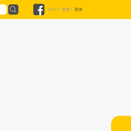
ENG
|
繁體
|
简体