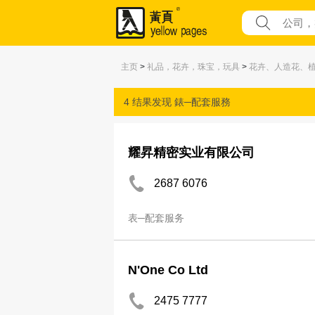
主页
>
礼品，花卉，珠宝，玩具
>
花卉、人造花、
4 结果发现
錶─配套服務
耀昇精密实业有限公司
2687 6076
表─配套服务
N'One Co Ltd
2475 7777