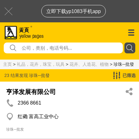
立即下载yp1083手机app
主页
>
礼品，花卉，珠宝，玩具
>
花卉、人造花、植物
> 珍珠─批發
23 结果发现
珍珠─批發
已筛选
亨泽发展有限公司
2366 8661
红磡 富高工业中心
珍珠─批发