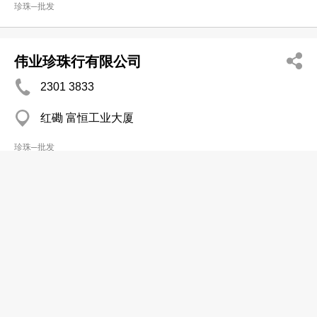
珍珠─批发
伟业珍珠行有限公司
2301 3833
红磡 富恒工业大厦
珍珠─批发
长青行珍珠有限公司
2311 2310
尖沙咀东 半岛中心
珍珠─批发