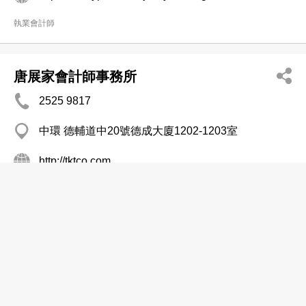
執業會計師
唐展家會計師事務所
2525 9817
中環 德輔道中20號德成大廈1202-1203室
http://tktco.com
執業會計師
吳潔瑤會計師事務所有限公司
2838 6085
灣仔 告士打道128號祥豐大廈15樓A及B室