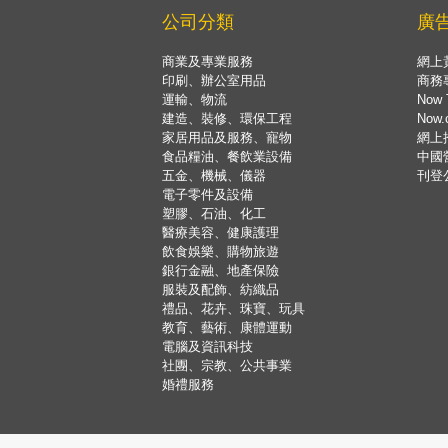
公司分類
廣
商業及專業服務
網上
印刷、辦公室用品
商務
運輸、物流
Now 
建造、裝修、環保工程
Now
家居用品及服務、寵物
網上
食品糧油、餐飲業設備
中國
五金、機械、儀器
刊登
電子零件及設備
塑膠、石油、化工
醫療美容、健康護理
飲食娛樂、購物旅遊
銀行金融、地產保險
服裝及配飾、紡織品
禮品、花卉、珠寶、玩具
教育、藝術、康體運動
電腦及資訊科技
社團、宗教、公共事業
婚禮服務