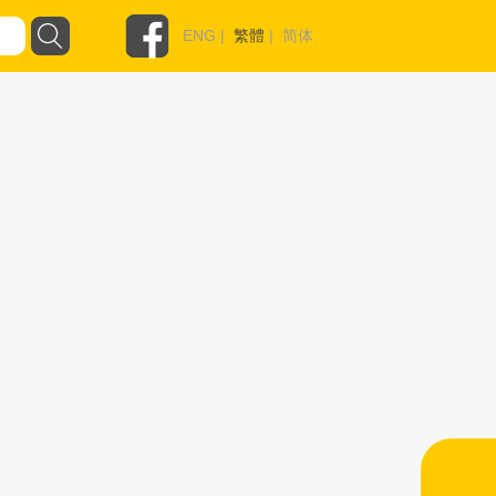
ENG
|
繁體
|
简体