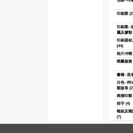
包裝─印刷 
印刷業 (2
印刷業─
屬及膠類 (
印刷器材
(44)
相片冲晒 (
晒圖服務 (
書籍─批發 
分色─柯
製版等 (2
商標印製 (
排字 (4)
報紙及雜
(7)