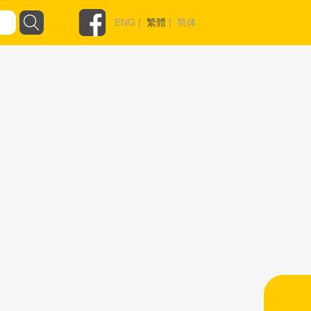
ENG
|
繁體
|
简体