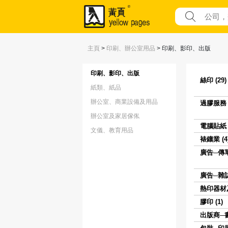
主頁
>
印刷、辦公室用品
>
印刷、影印、出版
印刷、影印、出版
絲印 (29)
紙類、紙品
辦公室、商業設備及用品
過膠服務 (
辦公室及家居傢俬
電腦貼紙 (
文儀、教育用品
裱鑲業 (4
廣告─傳單
廣告─雜誌 
熱印器材及
膠印 (1)
出版商─書籍