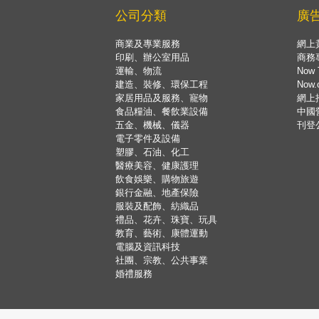
公司分類
廣
商業及專業服務
網上
印刷、辦公室用品
商務
運輸、物流
Now 
建造、裝修、環保工程
Now
家居用品及服務、寵物
網上
食品糧油、餐飲業設備
中國
五金、機械、儀器
刊登
電子零件及設備
塑膠、石油、化工
醫療美容、健康護理
飲食娛樂、購物旅遊
銀行金融、地產保險
服裝及配飾、紡織品
禮品、花卉、珠寶、玩具
教育、藝術、康體運動
電腦及資訊科技
社團、宗教、公共事業
婚禮服務