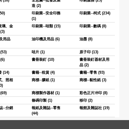
(18)
全息圖─批發及製
印刷服務 (23)
造 (2)
50)
印刷業─安全印務
印刷業─柯式 (234)
(1)
玻璃、金
印刷業─咭類 (15)
印刷業─數碼 (8)
3)
及用品
油印機及用品 (6)
油墨 (8)
53)
咭片 (1)
原子印 (13)
6)
書冊裝釘 (10)
書冊裝釘器材及用
品 (2)
(14)
書籍─租賃 (4)
書籍─零售 (93)
式、照相
商標─膠紙 (1)
商標─黏性紙 (3)
3)
69)
商標製作器材 (1)
彩色正片冲印 (8)
條碼印製 (1)
移印 (2)
誌─分銷
報紙及雜誌─零售
報館及雜誌社 (19)
(44)