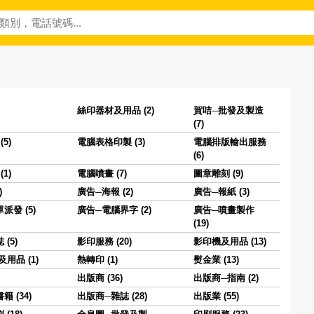
絲印器材及用品 (2)
賀咭─批發及製造
(7)
5)
電腦表格印製 (3)
電腦排版輸出服務
(6)
1)
電腦噴畫 (7)
圖章雕刻 (9)
)
廣告─海報 (2)
廣告─報紙 (3)
派發 (5)
廣告─電腦界字 (2)
廣告─噴畫製作
(19)
(5)
影印服務 (20)
影印機及用品 (13)
用品 (1)
熱轉印 (1)
熨金業 (13)
出版商 (36)
出版商─指南 (2)
 (34)
出版商─雜誌 (28)
出版業 (55)