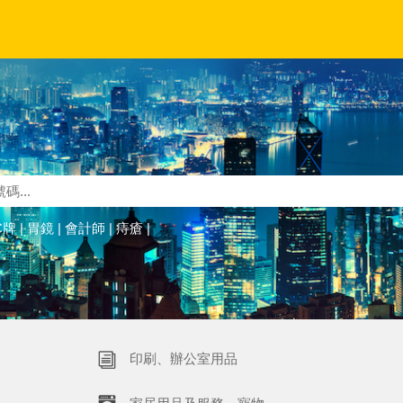
C牌
|
胃鏡
|
會計師
|
痔瘡
|
印刷、辦公室用品