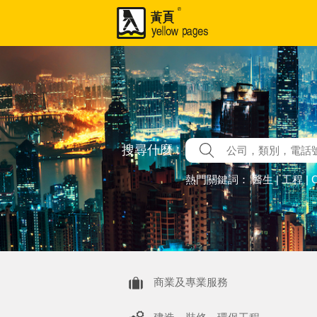
搜尋什麼 :
熱門關鍵詞：
醫生
|
工程
|
商業及專業服務