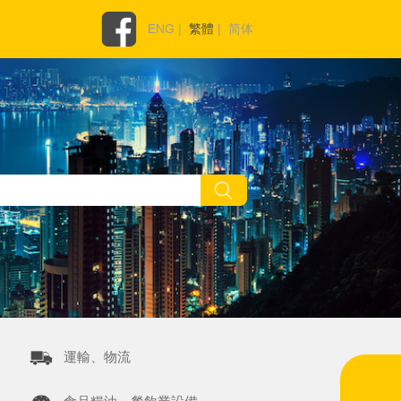
ENG
|
繁體
|
简体
運輸、物流