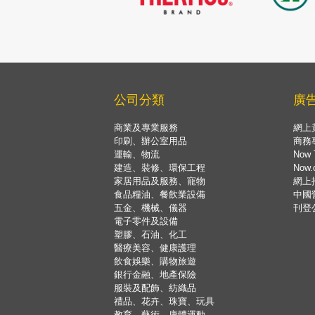
公司分類
廣
商業及專業服務
網上
印刷、辦公室用品
商務
運輸、物流
Now 
建造、裝修、環保工程
Now
家居用品及服務、寵物
網上
食品糧油、餐飲業設備
中國
五金、機械、儀器
刊登
電子零件及設備
塑膠、石油、化工
醫療美容、健康護理
飲食娛樂、購物旅遊
銀行金融、地產保險
服裝及配飾、紡織品
禮品、花卉、珠寶、玩具
教育、藝術、康體運動