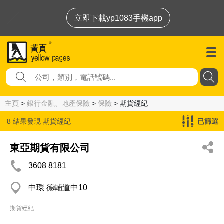
立即下載yp1083手機app
主頁
>
銀行金融、地產保險
>
保險
> 期貨經紀
8 結果發現
期貨經紀
已篩選
東亞期貨有限公司
3608 8181
中環 德輔道中10
期貨經紀