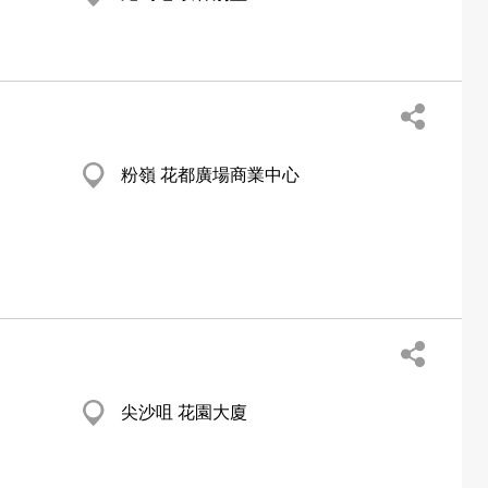
粉嶺 花都廣場商業中心
尖沙咀 花園大廈