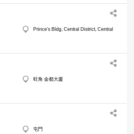
Prince's Bldg, Central District, Central
旺角 金都大廈
屯門