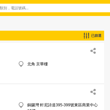
已篩選
北角 京華樓
銅鑼灣 軒尼詩道395-399號東區商業中心