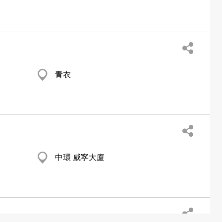
青衣
中環 威寧大廈