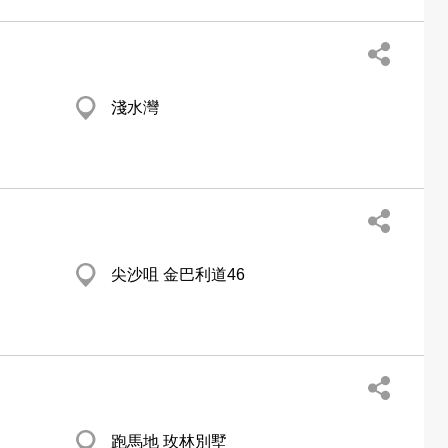
淺水灣
尖沙咀 金巴利道46
跑馬地 玫林別墅