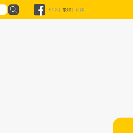
ENG
|
繁體
|
简体