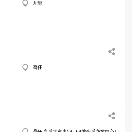
九龍
灣仔
灣仔 皇后大道東58 - 64號帝后商業中心1