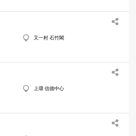
又一村 石竹閣
上環 信德中心