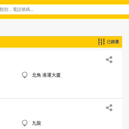
已篩選
北角 港運大廈
九龍