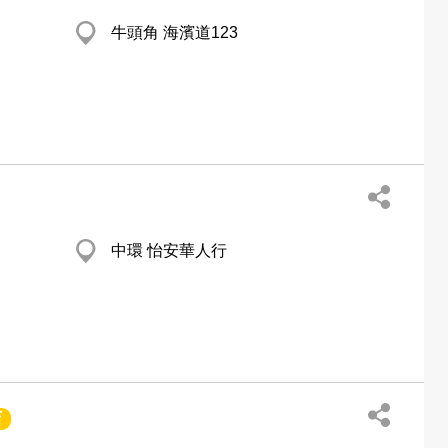
牛頭角 海濱道123
中環 怡安華人行
店