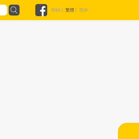
ENG
|
繁體
|
简体