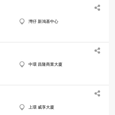
灣仔 新鴻基中心
中環 昌隆商業大廈
上環 威享大廈