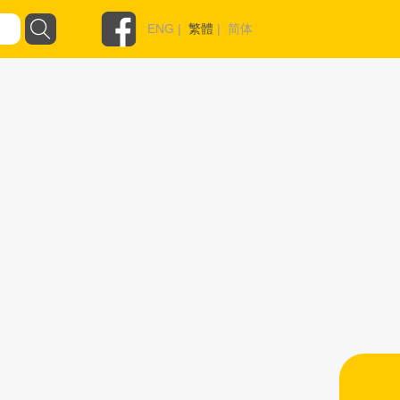
ENG
|
繁體
|
简体