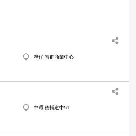
灣仔 智群商業中心
中環 德輔道中51