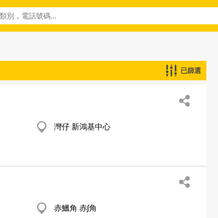
已篩選
灣仔 新鴻基中心
赤鱲角 赤ʃ角