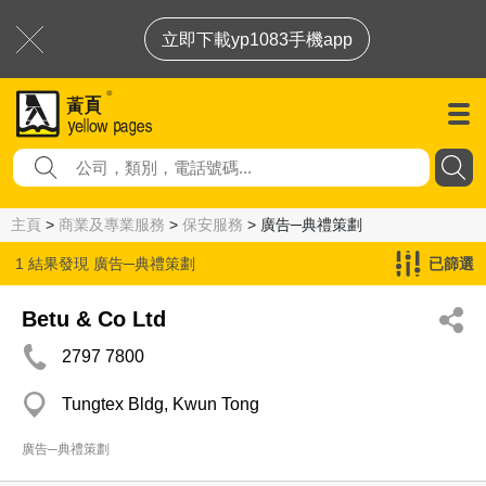
立即下載yp1083手機app
主頁
>
商業及專業服務
>
保安服務
> 廣告─典禮策劃
1 結果發現
廣告─典禮策劃
已篩選
Betu & Co Ltd
2797 7800
Tungtex Bldg, Kwun Tong
廣告─典禮策劃