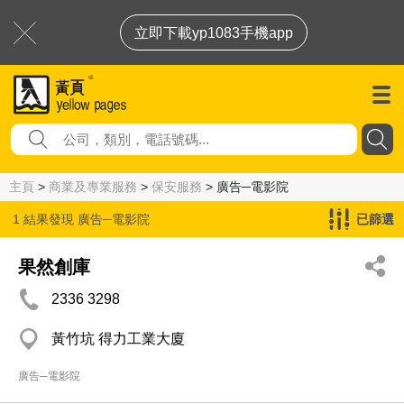
立即下載yp1083手機app
主頁
>
商業及專業服務
>
保安服務
> 廣告─電影院
1 結果發現
廣告─電影院
已篩選
果然創庫
2336 3298
黃竹坑 得力工業大廈
廣告─電影院