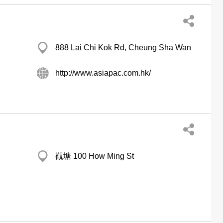
888 Lai Chi Kok Rd, Cheung Sha Wan
http://www.asiapac.com.hk/
觀塘 100 How Ming St