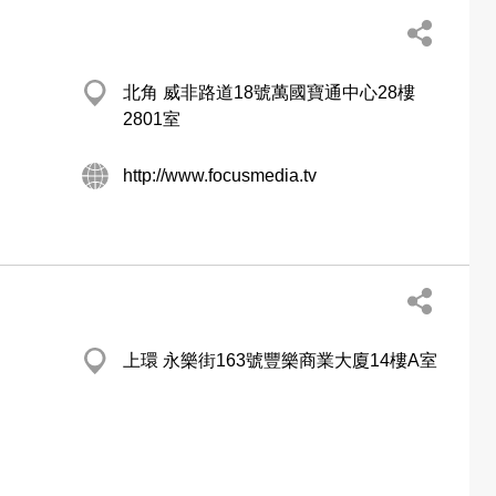
北角 威非路道18號萬國寶通中心28樓
2801室
http://www.focusmedia.tv
上環 永樂街163號豐樂商業大廈14樓A室