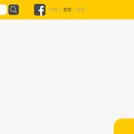
ENG
|
繁體
|
简体