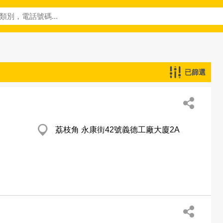
已篩選
荔枝角 永康街42號義德工廠大廈2A