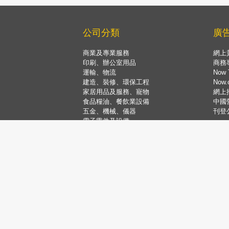
公司分類
廣
商業及專業服務
網上
印刷、辦公室用品
商務
運輸、物流
Now 
建造、裝修、環保工程
Now
家居用品及服務、寵物
網上
食品糧油、餐飲業設備
中國
五金、機械、儀器
刊登
電子零件及設備
塑膠、石油、化工
醫療美容、健康護理
飲食娛樂、購物旅遊
銀行金融、地產保險
服裝及配飾、紡織品
禮品、花卉、珠寶、玩具
教育、藝術、康體運動
電腦及資訊科技
社團、宗教、公共事業
婚禮服務