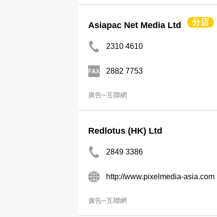
分店
Asiapac Net Media Ltd
2310 4610
2882 7753
廣告─互聯網
Redlotus (HK) Ltd
2849 3386
http://www.pixelmedia-asia.com
廣告─互聯網