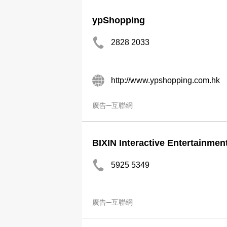
ypShopping
2828 2033
http://www.ypshopping.com.hk
廣告─互聯網
BIXIN Interactive Entertainmen
5925 5349
廣告─互聯網